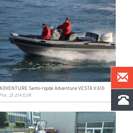
ADVENTURE Semi-rigide Adventure VESTA V 610
Prix :
21.214 EUR